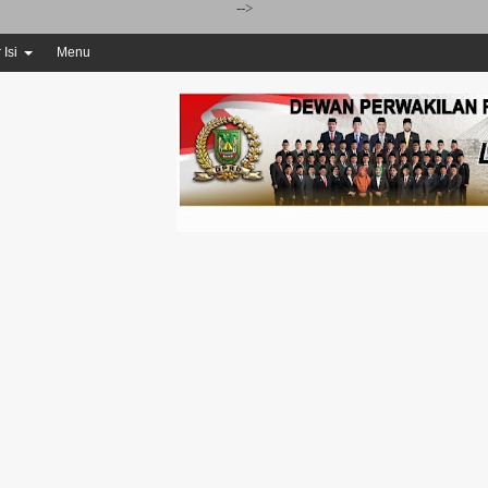
-->
 Isi
Menu