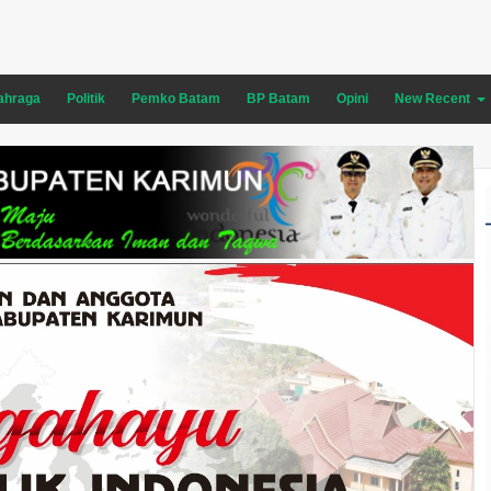
ahraga
Politik
Pemko Batam
BP Batam
Opini
New Recent