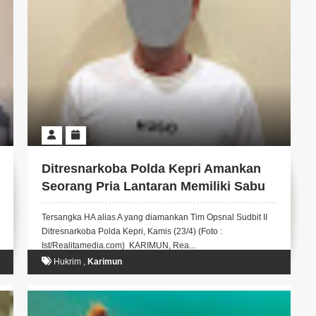
Ditresnarkoba Polda Kepri Amankan
Seorang Pria Lantaran Memiliki Sabu
Seberat 4,5 Gram
Tersangka HA alias A yang diamankan Tim Opsnal Sudbit II
Ditresnarkoba Polda Kepri, Kamis (23/4) (Foto :
Ist/Realitamedia.com) KARIMUN, Rea...
Hukrim
,
Karimun