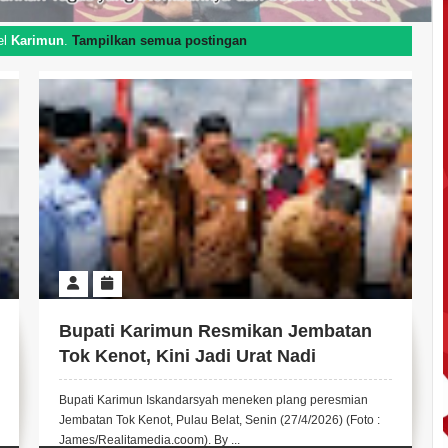
el
Karimun
.
Tampilkan semua postingan
Bupati Karimun Resmikan Jembatan
Tok Kenot, Kini Jadi Urat Nadi
Pertumbuhan Ekonomi Antar Desa
Bupati Karimun Iskandarsyah meneken plang peresmian
Jembatan Tok Kenot, Pulau Belat, Senin (27/4/2026) (Foto :
James/Realitamedia.coom). By ...