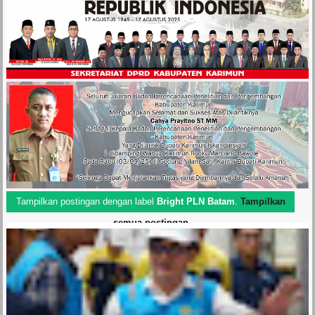
Tampilkan postingan dengan label
Bright PLN Batam
.
Tampilkan
semua postingan