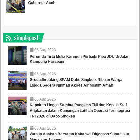
Gubernur Aceh
simplepost
06
Aug
2026
Perumda Tirta Mulia Karimun Perbaiki Pipa JDU di Jalan
Kampung Harapann
06
Aug
2026
Groundbreaking SPAM Dabo Singkep, Ribuan Warga
Lingga Segera Nikmati Akses Air Minum Aman
05
Aug
2026
Kapolres Lingga Sambut Panglima TNI dan Kepala Staf
Angkatan dalam Kunjungan Latihan Operasi Terintegrasi
TNI 2026 di Dabo Singkep
05
Aug
2026
Wabup Asahan Bersama Kakanwil Ditjenpas Sumut Ikut
Menanam Jagung