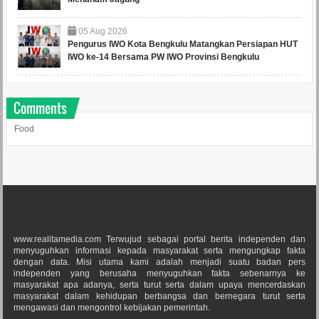
05
Aug
2026
Pengurus IWO Kota Bengkulu Matangkan Persiapan HUT
IWO ke-14 Bersama PW IWO Provinsi Bengkulu
Comments
Food
www.realitamedia.com Terwujud sebagai portal berita independen dan
menyuguhkan informasi kepada masyarakat serta mengungkap fakta
dengan data. Misi utama kami adalah menjadi suatu badan pers
independen yang berusaha menyuguhkan fakta sebenarnya ke
masyarakat apa adanya, serta turut serta dalam upaya mencerdaskan
masyarakat dalam kehidupan berbangsa dan bernegara turut serta
mengawasi dan mengontrol kebijakan pemerintah.